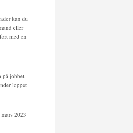
rader kan du
mand eller
fört med en
h på jobbet
under loppet
 mars 2023