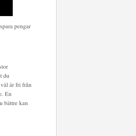
 spara pengar
stor
t du
äl är fri från
e. En
du bättre kan