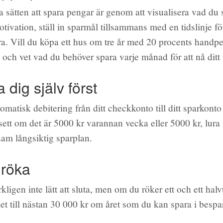
a sätten att spara pengar är genom att visualisera vad du 
ivation, ställ in sparmål tillsammans med en tidslinje för
para. Vill du köpa ett hus om tre år med 20 procents hand
l och vet vad du behöver spara varje månad för att nå ditt
a dig själv först
tomatisk debitering från ditt checkkonto till ditt sparkonto
ett om det är 5000 kr varannan vecka eller 5000 kr, lura i
sam långsiktig sparplan.
 röka
rkligen inte lätt att sluta, men om du röker ett och ett halv
et till nästan 30 000 kr om året som du kan spara i besp