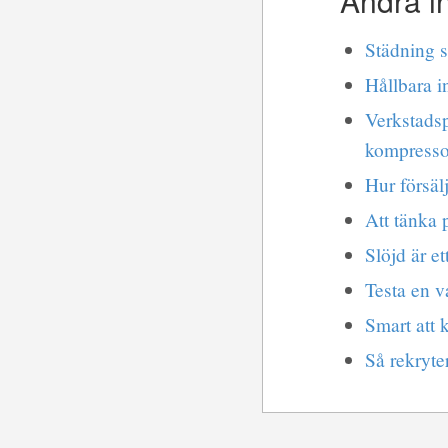
Andra i
Städning s
Hållbara in
Verkstadsp
kompresso
Hur försäl
Att tänka 
Slöjd är et
Testa en v
Smart att 
Så rekryte