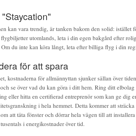
 "Staycation"
n kan vara trendig, är tanken bakom den solid: istället fö
 flygbiljetter utomlands, leta i din egen bakgård efter rol
m du inte kan köra långt, leta efter billiga flyg i din reg
era för att spara
et, kostnaderna för allmännyttan sjunker sällan över tiden
 och se över vad du kan göra i ditt hem. Ring ditt elbola
ng eller hitta en certifierad entreprenör som kan ge dig e
vitetsgranskning i hela hemmet. Detta kommer att sträcka 
som att täta fönster och dörrar hela vägen till att installera
usentals i energikostnader över tid.