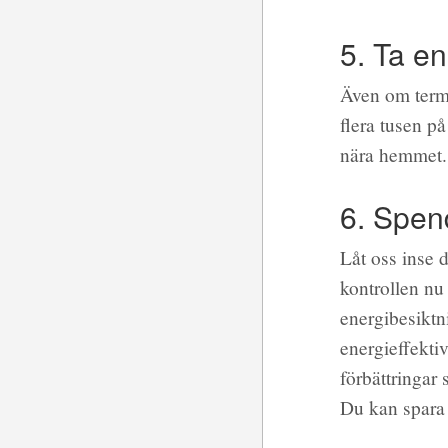
5. Ta en
Även om terme
flera tusen på
nära hemmet. O
6. Spend
Låt oss inse d
kontrollen nu
energibesiktni
energieffekti
förbättringar 
Du kan spara t