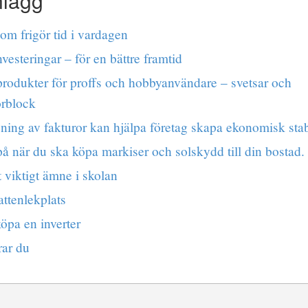
nlägg
om frigör tid i vardagen
vesteringar – för en bättre framtid
rodukter för proffs och hobbyanvändare – svetsar och
rblock
jning av fakturor kan hjälpa företag skapa ekonomisk stabi
på när du ska köpa markiser och solskydd till din bostad.
t viktigt ämne i skolan
attenlekplats
köpa en inverter
rar du