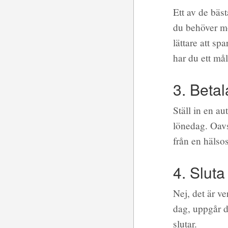
Ett av de bäst
du behöver mot
lättare att s
har du ett må
3. Betal
Ställ in en au
lönedag. Oavs
från en hälso
4. Sluta
Nej, det är ve
dag, uppgår d
slutar.