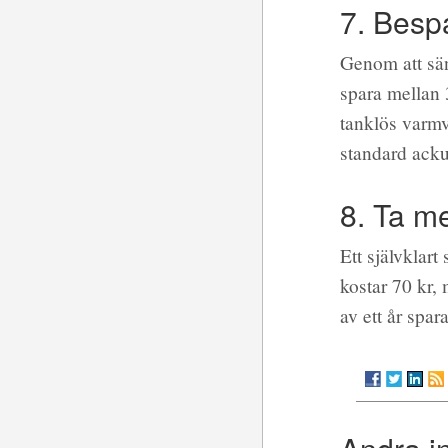
7. Besp
Genom att sän
spara mellan 
tanklös varmv
standard acku
8. Ta m
Ett självklart
kostar 70 kr,
av ett år spar