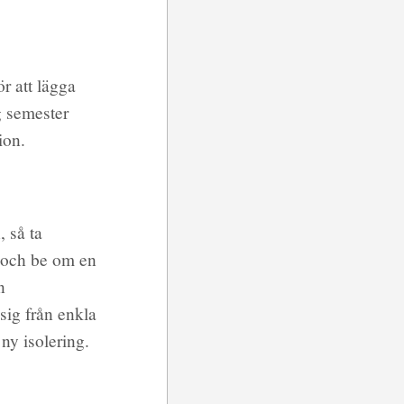
r att lägga
ig semester
ion.
, så ta
g och be om en
n
sig från enkla
 ny isolering.