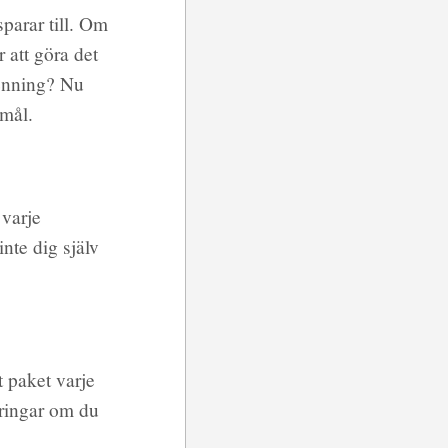
sparar till. Om
 att göra det
penning? Nu
 mål.
 varje
nte dig själv
t paket varje
aringar om du