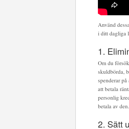
Använd dessa 
i ditt dagliga l
1. Elimi
Om du försök
skuldbörda, b
spenderar på a
att betala rä
personlig kred
betala av den
2. Sätt