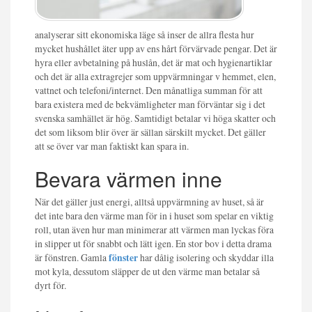
analyserar sitt ekonomiska läge så inser de allra flesta hur
mycket hushållet äter upp av ens hårt förvärvade pengar. Det är
hyra eller avbetalning på huslån, det är mat och hygienartiklar
och det är alla extragrejer som uppvärmningar v hemmet, elen,
vattnet och telefoni/internet. Den månatliga summan för att
bara existera med de bekvämligheter man förväntar sig i det
svenska samhället är hög. Samtidigt betalar vi höga skatter och
det som liksom blir över är sällan särskilt mycket. Det gäller
att se över var man faktiskt kan spara in.
Bevara värmen inne
När det gäller just energi, alltså uppvärmning av huset, så är
det inte bara den värme man för in i huset som spelar en viktig
roll, utan även hur man minimerar att värmen man lyckas föra
in slipper ut för snabbt och lätt igen. En stor bov i detta drama
är fönstren. Gamla
fönster
har dålig isolering och skyddar illa
mot kyla, dessutom släpper de ut den värme man betalar så
dyrt för.