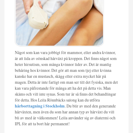
Något som kan vara jobbigt för mammor, eller andra kvinnor,
är att lida av oönskad hårväxt på kroppen. Det finns något som
heter hirsutism, som många kvinnor lider av. Det är manlig
behåring hos kvinnor. Det gör att man som tjej eller kvinna
kanske har en mustasch, skägg eller extra mycket hår på
magen. Detta är inte farligt om man ser till det fysiska, men det
kan vara påfrestande för många att ha det på detta vis. Man
skäms och vill inte synas. Som tur är så finns det behandlingar
för detta. Hos Leila Rönnbäcks salong kan du utföra
hårborttagning i Stockholm
. Du blir av med den generande
hårväxten, men även du som har annan typ av hårväxt du vill
bli av med är välkommen! Leila använder sig av diatermi och
IPL för att ta bort hår permanent!