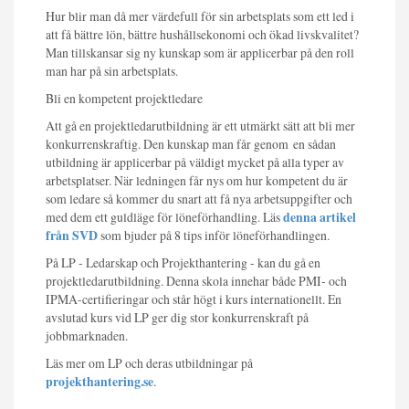
Hur blir man då mer värdefull för sin arbetsplats som ett led i
att få bättre lön, bättre hushållsekonomi och ökad livskvalitet?
Man tillskansar sig ny kunskap som är applicerbar på den roll
man har på sin arbetsplats.
Bli en kompetent projektledare
Att gå en projektledarutbildning är ett utmärkt sätt att bli mer
konkurrenskraftig. Den kunskap man får genom en sådan
utbildning är applicerbar på väldigt mycket på alla typer av
arbetsplatser. När ledningen får nys om hur kompetent du är
som ledare så kommer du snart att få nya arbetsuppgifter och
med dem ett guldläge för löneförhandling. Läs
denna artikel
från SVD
som bjuder på 8 tips inför löneförhandlingen.
På LP - Ledarskap och Projekthantering - kan du gå en
projektledarutbildning. Denna skola innehar både PMI- och
IPMA-certifieringar och står högt i kurs internationellt. En
avslutad kurs vid LP ger dig stor konkurrenskraft på
jobbmarknaden.
Läs mer om LP och deras utbildningar på
projekthantering.se
.