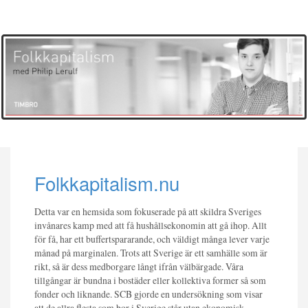
Folkkapitalism.nu
Detta var en hemsida som fokuserade på att skildra Sveriges
invånares kamp med att få hushållsekonomin att gå ihop. Allt
för få, har ett buffertspararande, och väldigt många lever varje
månad på marginalen. Trots att Sverige är ett samhälle som är
rikt, så är dess medborgare långt ifrån välbärgade. Våra
tillgångar är bundna i bostäder eller kollektiva former så som
fonder och liknande. SCB gjorde en undersökning som visar
att de allra flesta som bor i Sverige står utan ekonomisk