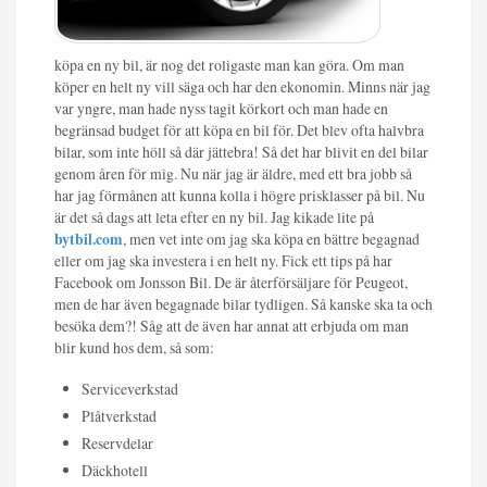
köpa en ny bil, är nog det roligaste man kan göra. Om man
köper en helt ny vill säga och har den ekonomin. Minns när jag
var yngre, man hade nyss tagit körkort och man hade en
begränsad budget för att köpa en bil för. Det blev ofta halvbra
bilar, som inte höll så där jättebra! Så det har blivit en del bilar
genom åren för mig. Nu när jag är äldre, med ett bra jobb så
har jag förmånen att kunna kolla i högre prisklasser på bil. Nu
är det så dags att leta efter en ny bil. Jag kikade lite på
bytbil.com
, men vet inte om jag ska köpa en bättre begagnad
eller om jag ska investera i en helt ny. Fick ett tips på har
Facebook om Jonsson Bil. De är återförsäljare för Peugeot,
men de har även begagnade bilar tydligen. Så kanske ska ta och
besöka dem?! Såg att de även har annat att erbjuda om man
blir kund hos dem, så som:
Serviceverkstad
Plåtverkstad
Reservdelar
Däckhotell