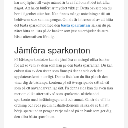
har möjlighet till varje månad är bra i fall om att det inträffar
något. Att ha en buffert är mycket viktigt. Detta oavsett om du
bor i lägenhet eller hus. Kan finnas många anledningar till att
behöva en stor summa pengar. Om du är intresserad av att hitta
det bästa sparkontot med den
bästa sparräntan
så kan du på
nätet hitta en lista på de banker som just nu erbjuder de allra
bästa alternativen för dig.
Jämföra sparkonton
På bästasparkontot.se kan du jämföra en mängd olika banker
för att se vem av dem som kan ge den bästa sparräntan. Du kan
enkelt läsa av den listan som finns på denna sida och den
uppdateras kontinuerligt. Denna lista kan du lita på och den
visar dig de bästa sparkontona på ett övergripande sätt så väl
som på ett användarvänligt sätt. På denna sida kan du även läsa
mer om olika alternativ så som sparkonto, aktiehandel,
sparkonto med insättningsgaranti och annat. Så när du vill ha
ordning och reda på din hushållsekonomi så ska du se till att
börja spara undan pengar varje månad på en bank som ger dig
den allra bästa sparräntan.