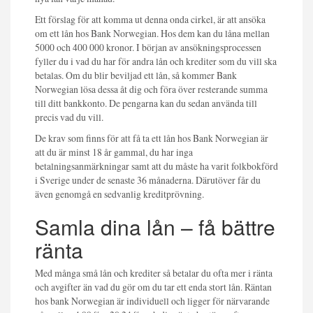
Ett förslag för att komma ut denna onda cirkel, är att ansöka
om ett lån hos Bank Norwegian. Hos dem kan du låna mellan
5000 och 400 000 kronor. I början av ansökningsprocessen
fyller du i vad du har för andra lån och krediter som du vill ska
betalas. Om du blir beviljad ett lån, så kommer Bank
Norwegian lösa dessa åt dig och föra över resterande summa
till ditt bankkonto. De pengarna kan du sedan använda till
precis vad du vill.
De krav som finns för att få ta ett lån hos Bank Norwegian är
att du är minst 18 år gammal, du har inga
betalningsanmärkningar samt att du måste ha varit folkbokförd
i Sverige under de senaste 36 månaderna. Därutöver får du
även genomgå en sedvanlig kreditprövning.
Samla dina lån – få bättre
ränta
Med många små lån och krediter så betalar du ofta mer i ränta
och avgifter än vad du gör om du tar ett enda stort lån. Räntan
hos bank Norwegian är individuell och ligger för närvarande