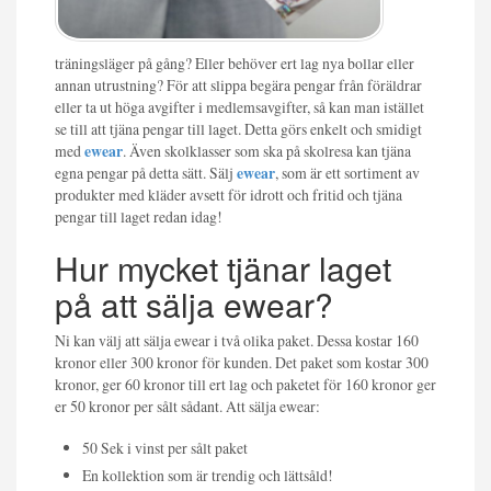
träningsläger på gång? Eller behöver ert lag nya bollar eller
annan utrustning? För att slippa begära pengar från föräldrar
eller ta ut höga avgifter i medlemsavgifter, så kan man istället
se till att tjäna pengar till laget. Detta görs enkelt och smidigt
med
ewear
. Även skolklasser som ska på skolresa kan tjäna
egna pengar på detta sätt. Sälj
ewear
, som är ett sortiment av
produkter med kläder avsett för idrott och fritid och tjäna
pengar till laget redan idag!
Hur mycket tjänar laget
på att sälja ewear?
Ni kan välj att sälja ewear i två olika paket. Dessa kostar 160
kronor eller 300 kronor för kunden. Det paket som kostar 300
kronor, ger 60 kronor till ert lag och paketet för 160 kronor ger
er 50 kronor per sålt sådant. Att sälja ewear:
50 Sek i vinst per sålt paket
En kollektion som är trendig och lättsåld!