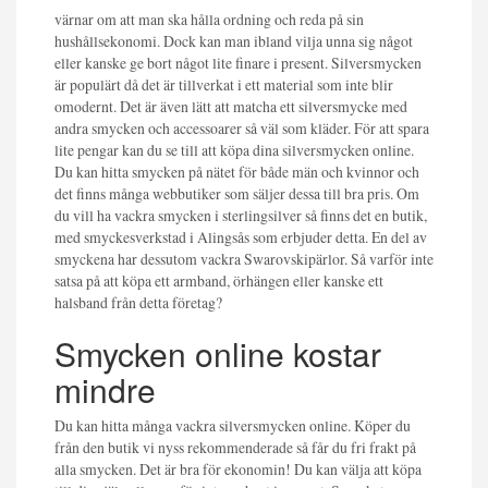
värnar om att man ska hålla ordning och reda på sin
hushållsekonomi. Dock kan man ibland vilja unna sig något
eller kanske ge bort något lite finare i present. Silversmycken
är populärt då det är tillverkat i ett material som inte blir
omodernt. Det är även lätt att matcha ett silversmycke med
andra smycken och accessoarer så väl som kläder. För att spara
lite pengar kan du se till att köpa dina silversmycken online.
Du kan hitta smycken på nätet för både män och kvinnor och
det finns många webbutiker som säljer dessa till bra pris. Om
du vill ha vackra smycken i sterlingsilver så finns det en butik,
med smyckesverkstad i Alingsås som erbjuder detta. En del av
smyckena har dessutom vackra Swarovskipärlor. Så varför inte
satsa på att köpa ett armband, örhängen eller kanske ett
halsband från detta företag?
Smycken online kostar
mindre
Du kan hitta många vackra silversmycken online. Köper du
från den butik vi nyss rekommenderade så får du fri frakt på
alla smycken. Det är bra för ekonomin! Du kan välja att köpa